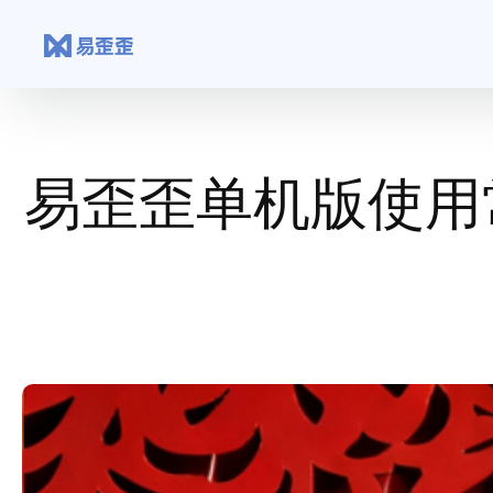
跳
至
内
容
易歪歪单机版使用