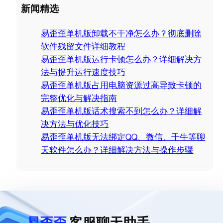
a
新闻精选
r
c
易歪歪单机版卸载不干净怎么办？彻底删除
h
软件残留文件详细教程
易歪歪单机版运行卡顿怎么办？详细解决方
法与提升运行速度技巧
易歪歪单机版占用电脑资源过高导致卡顿的
完整优化与解决指南
易歪歪单机版话术搜索不到怎么办？详细解
决方法与优化技巧
易歪歪单机版无法绑定QQ、微信、千牛等聊
天软件怎么办？详细解决方法与操作步骤
易歪歪
客服聊天助手