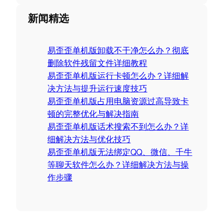
e
a
新闻精选
r
c
易歪歪单机版卸载不干净怎么办？彻底
h
删除软件残留文件详细教程
易歪歪单机版运行卡顿怎么办？详细解
决方法与提升运行速度技巧
易歪歪单机版占用电脑资源过高导致卡
顿的完整优化与解决指南
易歪歪单机版话术搜索不到怎么办？详
细解决方法与优化技巧
易歪歪单机版无法绑定QQ、微信、千牛
等聊天软件怎么办？详细解决方法与操
作步骤