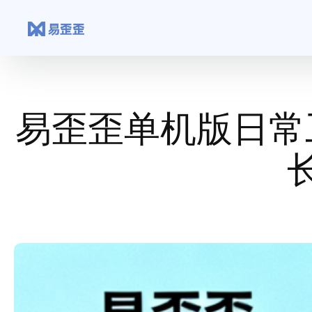
跳
至
内
容
易歪歪单机版日常