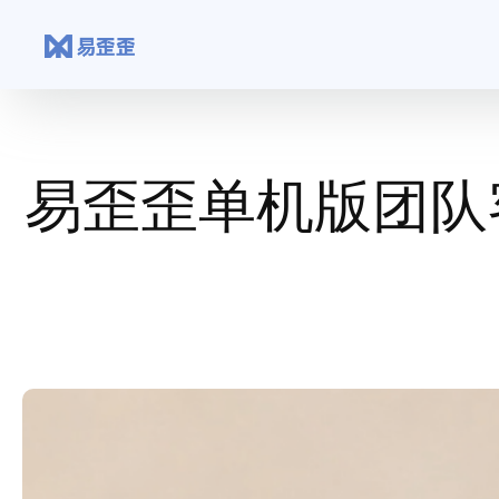
跳
至
内
容
易歪歪单机版团队