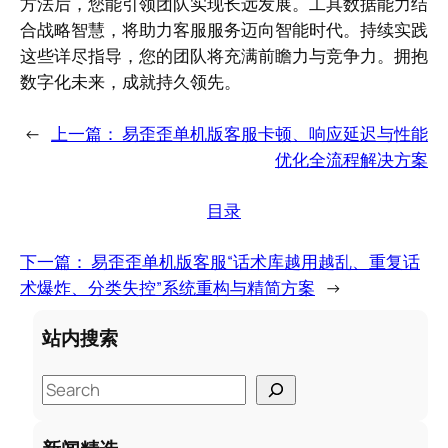
方法后，您能引领团队实现长远发展。工具数据能力结
合战略智慧，将助力客服服务迈向智能时代。持续实践
这些详尽指导，您的团队将充满前瞻力与竞争力。拥抱
数字化未来，成就持久领先。
←
上一篇：
易歪歪单机版客服卡顿、响应延迟与性能
优化全流程解决方案
目录
下一篇：
易歪歪单机版客服“话术库越用越乱、重复话
术爆炸、分类失控”系统重构与精简方案
→
站内搜索
S
e
a