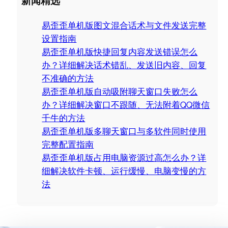
新闻精选
r
c
易歪歪单机版图文混合话术与文件发送完整
h
设置指南
易歪歪单机版快捷回复内容发送错误怎么
办？详细解决话术错乱、发送旧内容、回复
不准确的方法
易歪歪单机版自动吸附聊天窗口失败怎么
办？详细解决窗口不跟随、无法附着QQ微信
千牛的方法
易歪歪单机版多聊天窗口与多软件同时使用
完整配置指南
易歪歪单机版占用电脑资源过高怎么办？详
细解决软件卡顿、运行缓慢、电脑变慢的方
法