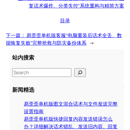
复话术爆炸、分类失控”系统重构与精简方案
目录
下一篇：
易歪歪单机版客服“电脑重装后话术全丢、数
据恢复失败”完整抢救与防灾备份体系
→
站内搜索
S
e
a
新闻精选
r
c
易歪歪单机版图文混合话术与文件发送完整
h
设置指南
易歪歪单机版快捷回复内容发送错误怎么
办？详细解决话术错乱、发送旧内容、回复