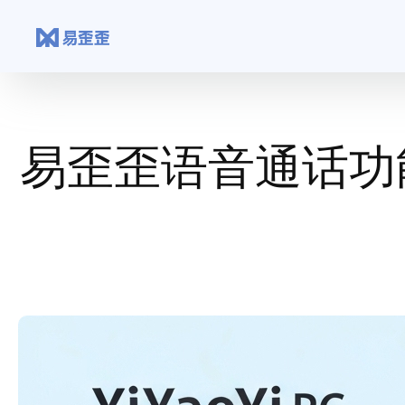
跳
至
内
容
易歪歪语音通话功