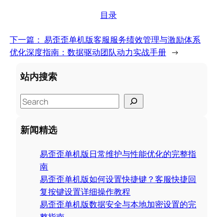
目录
下一篇：
易歪歪单机版客服服务绩效管理与激励体系
优化深度指南：数据驱动团队动力实战手册
→
站内搜索
S
e
a
新闻精选
r
c
易歪歪单机版日常维护与性能优化的完整指
h
南
易歪歪单机版如何设置快捷键？客服快捷回
复按键设置详细操作教程
易歪歪单机版数据安全与本地加密设置的完
整指南