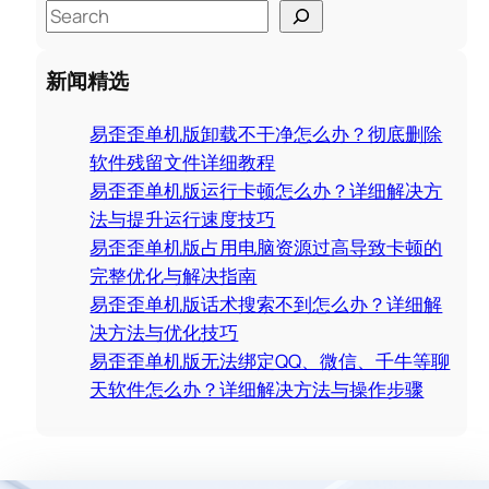
S
e
a
新闻精选
r
c
易歪歪单机版卸载不干净怎么办？彻底删除
h
软件残留文件详细教程
易歪歪单机版运行卡顿怎么办？详细解决方
法与提升运行速度技巧
易歪歪单机版占用电脑资源过高导致卡顿的
完整优化与解决指南
易歪歪单机版话术搜索不到怎么办？详细解
决方法与优化技巧
易歪歪单机版无法绑定QQ、微信、千牛等聊
天软件怎么办？详细解决方法与操作步骤