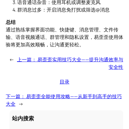
语音通话杂音：使用耳机或调整麦克风
群消息过多：开启消息免打扰或筛选@消息
总结
通过熟练掌握界面功能、快捷键、消息管理、文件传
输、语音视频通话、群管理和隐私设置，易歪歪使用体
验将更加高效顺畅，让沟通更轻松。
←
上一篇：
易歪歪实用技巧大全——提升沟通效率与
安全性
目录
下一篇：
易歪歪全能使用攻略——从新手到高手的技巧
大全
→
站内搜索