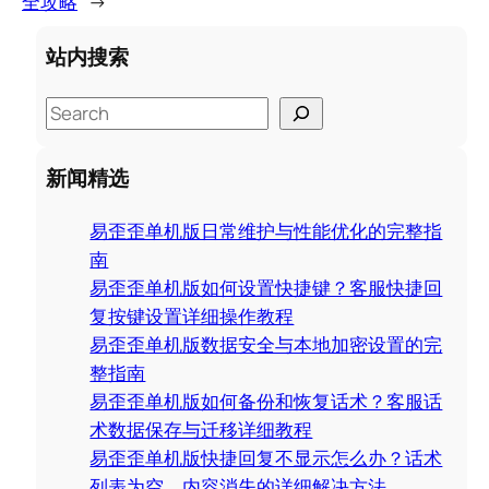
全攻略
→
站内搜索
S
e
a
新闻精选
r
c
易歪歪单机版日常维护与性能优化的完整指
h
南
易歪歪单机版如何设置快捷键？客服快捷回
复按键设置详细操作教程
易歪歪单机版数据安全与本地加密设置的完
整指南
易歪歪单机版如何备份和恢复话术？客服话
术数据保存与迁移详细教程
易歪歪单机版快捷回复不显示怎么办？话术
列表为空、内容消失的详细解决方法