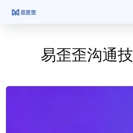
跳
至
内
容
易歪歪沟通技