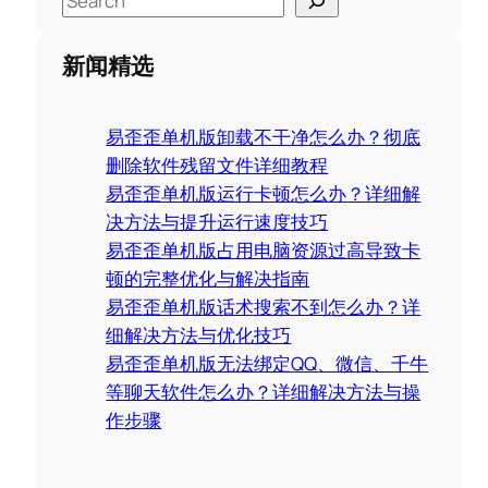
e
a
新闻精选
r
c
易歪歪单机版卸载不干净怎么办？彻底
h
删除软件残留文件详细教程
易歪歪单机版运行卡顿怎么办？详细解
决方法与提升运行速度技巧
易歪歪单机版占用电脑资源过高导致卡
顿的完整优化与解决指南
易歪歪单机版话术搜索不到怎么办？详
细解决方法与优化技巧
易歪歪单机版无法绑定QQ、微信、千牛
等聊天软件怎么办？详细解决方法与操
作步骤