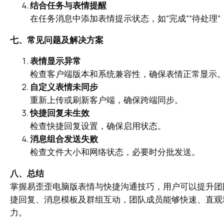
结合任务与表情提醒
在任务消息中添加表情提示状态，如“完成”“待处理
七、常见问题及解决方案
表情显示异常
检查客户端版本和系统兼容性，确保表情正常显示
自定义表情未同步
重新上传或刷新客户端，确保跨端同步。
快捷回复未生效
检查快捷回复设置，确保启用状态。
消息组合发送失败
检查文件大小和网络状态，必要时分批发送。
八、总结
掌握易歪歪电脑版表情与快捷沟通技巧，用户可以提升团
捷回复、消息模板及群组互动，团队成员能够快速、直观
力。