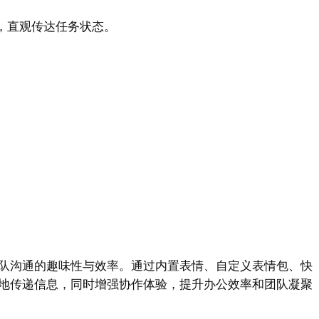
”，直观传达任务状态。
。
队沟通的趣味性与效率。通过内置表情、自定义表情包、快
地传递信息，同时增强协作体验，提升办公效率和团队凝聚