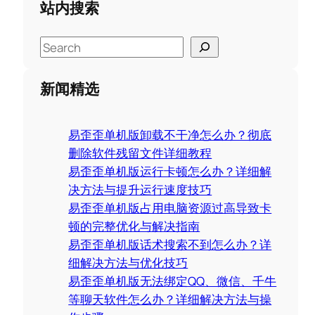
站内搜索
S
e
a
新闻精选
r
c
易歪歪单机版卸载不干净怎么办？彻底
h
删除软件残留文件详细教程
易歪歪单机版运行卡顿怎么办？详细解
决方法与提升运行速度技巧
易歪歪单机版占用电脑资源过高导致卡
顿的完整优化与解决指南
易歪歪单机版话术搜索不到怎么办？详
细解决方法与优化技巧
易歪歪单机版无法绑定QQ、微信、千牛
等聊天软件怎么办？详细解决方法与操