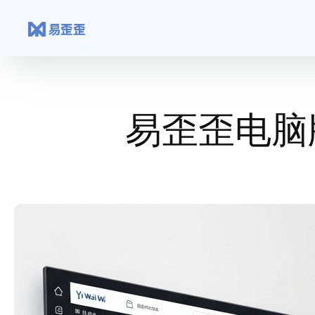
跳
至
内
容
易歪歪电脑