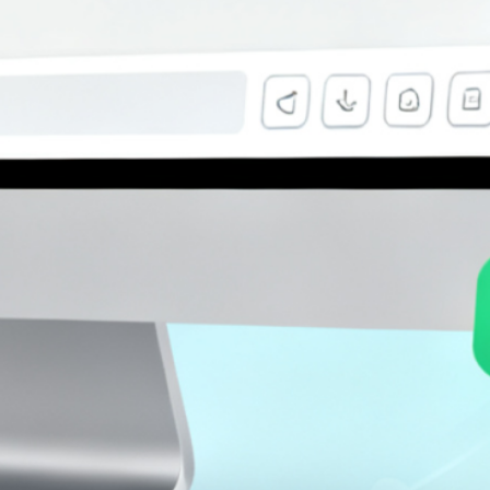
站内搜索
S
e
a
新闻精选
r
c
易歪歪单机版卸载不干净怎么办？彻底
h