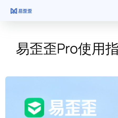
跳
至
内
容
易歪歪Pro使