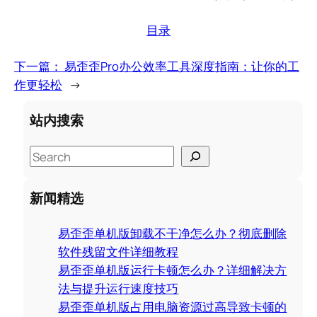
目录
下一篇：
易歪歪Pro办公效率工具深度指南：让你的工
作更轻松
→
站内搜索
S
e
a
新闻精选
r
c
易歪歪单机版卸载不干净怎么办？彻底删除
h
软件残留文件详细教程
易歪歪单机版运行卡顿怎么办？详细解决方
法与提升运行速度技巧
易歪歪单机版占用电脑资源过高导致卡顿的