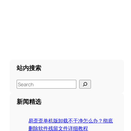
站内搜索
S
e
a
新闻精选
r
c
易歪歪单机版卸载不干净怎么办？彻底
h
删除软件残留文件详细教程