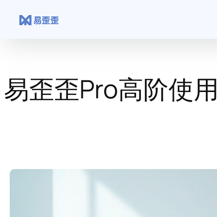
跳
至
内
容
易歪歪Pro高阶