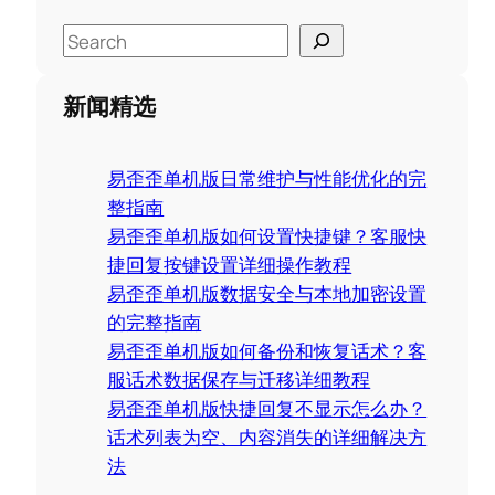
S
e
a
新闻精选
r
c
易歪歪单机版日常维护与性能优化的完
h
整指南
易歪歪单机版如何设置快捷键？客服快
捷回复按键设置详细操作教程
易歪歪单机版数据安全与本地加密设置
的完整指南
易歪歪单机版如何备份和恢复话术？客
服话术数据保存与迁移详细教程
易歪歪单机版快捷回复不显示怎么办？
话术列表为空、内容消失的详细解决方
法