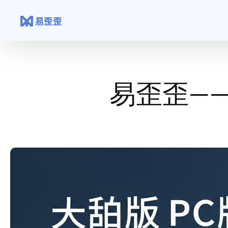
跳
至
内
容
易歪歪—