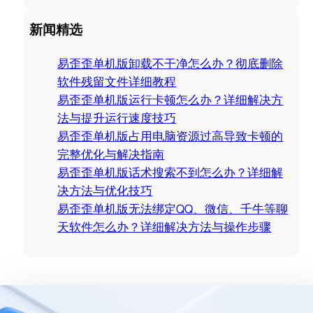
e
a
新闻精选
r
c
易歪歪单机版卸载不干净怎么办？彻底删除
h
软件残留文件详细教程
易歪歪单机版运行卡顿怎么办？详细解决方
法与提升运行速度技巧
易歪歪单机版占用电脑资源过高导致卡顿的
完整优化与解决指南
易歪歪单机版话术搜索不到怎么办？详细解
决方法与优化技巧
易歪歪单机版无法绑定QQ、微信、千牛等聊
天软件怎么办？详细解决方法与操作步骤