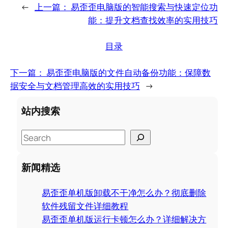
←
上一篇：
易歪歪电脑版的智能搜索与快速定位功
能：提升文档查找效率的实用技巧
目录
下一篇：
易歪歪电脑版的文件自动备份功能：保障数
据安全与文档管理高效的实用技巧
→
站内搜索
S
e
a
新闻精选
r
c
易歪歪单机版卸载不干净怎么办？彻底删除
h
软件残留文件详细教程
易歪歪单机版运行卡顿怎么办？详细解决方