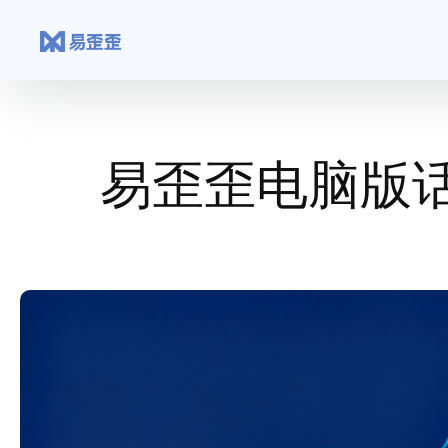
跳
至
内
容
易歪歪电脑版