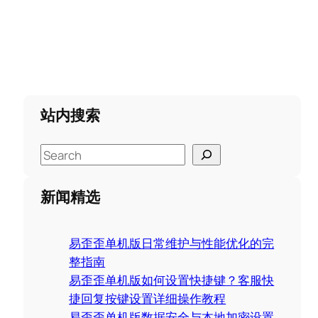
站内搜索
S
e
a
新闻精选
r
c
易歪歪单机版日常维护与性能优化的完
h
整指南
易歪歪单机版如何设置快捷键？客服快
捷回复按键设置详细操作教程
易歪歪单机版数据安全与本地加密设置