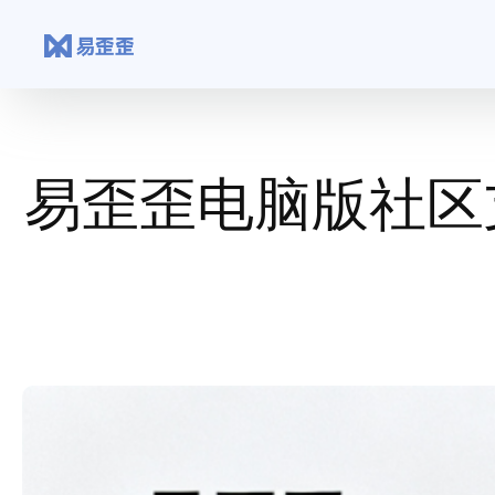
跳
至
内
容
易歪歪电脑版社区