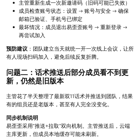
主管重新生成一次新邀请码（旧码可能已失效）
成员检查账号状态：设置 → 账号与安全 → 确保
邮箱已验证、手机号已绑定
最坏情况：成员退出易歪歪账号 → 重新登录 →
再尝试加入
预防建议
：团队建立当天就统一开一次线上会议，让所
有人现场扫码加入，避免后续反复折腾。
问题二：话术推送后部分成员看不到更
新，仍然是旧版本
主管花了半天整理了最新双11话术并推送到团队，结果
有的组员还是老版本，甚至有人完全没变化。
同步机制说明
易歪歪采用“推送+拉取”双向机制。主管推送后，云端
主库更新，但成员本地缓存可能未刷新。