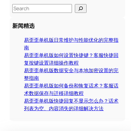
S
e
a
新闻精选
r
c
易歪歪单机版日常维护与性能优化的完整指
h
南
易歪歪单机版如何设置快捷键？客服快捷回
复按键设置详细操作教程
易歪歪单机版数据安全与本地加密设置的完
整指南
易歪歪单机版如何备份和恢复话术？客服话
术数据保存与迁移详细教程
易歪歪单机版快捷回复不显示怎么办？话术
列表为空、内容消失的详细解决方法