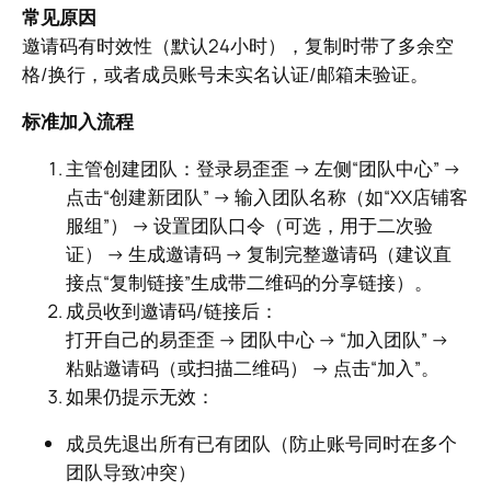
常见原因
邀请码有时效性（默认24小时），复制时带了多余空
格/换行，或者成员账号未实名认证/邮箱未验证。
标准加入流程
主管创建团队：登录易歪歪 → 左侧“团队中心” →
点击“创建新团队” → 输入团队名称（如“XX店铺客
服组”） → 设置团队口令（可选，用于二次验
证） → 生成邀请码 → 复制完整邀请码（建议直
接点“复制链接”生成带二维码的分享链接）。
成员收到邀请码/链接后：
打开自己的易歪歪 → 团队中心 → “加入团队” →
粘贴邀请码（或扫描二维码） → 点击“加入”。
如果仍提示无效：
成员先退出所有已有团队（防止账号同时在多个
团队导致冲突）