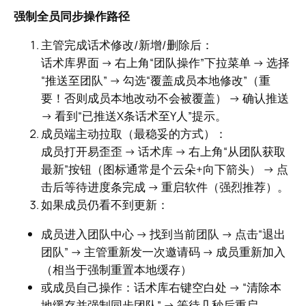
强制全员同步操作路径
主管完成话术修改/新增/删除后：
话术库界面 → 右上角“团队操作”下拉菜单 → 选择
“推送至团队” → 勾选“覆盖成员本地修改”（重
要！否则成员本地改动不会被覆盖） → 确认推送
→ 看到“已推送X条话术至Y人”提示。
成员端主动拉取（最稳妥的方式）：
成员打开易歪歪 → 话术库 → 右上角“从团队获取
最新”按钮（图标通常是个云朵+向下箭头） → 点
击后等待进度条完成 → 重启软件（强烈推荐）。
如果成员仍看不到更新：
成员进入团队中心 → 找到当前团队 → 点击“退出
团队” → 主管重新发一次邀请码 → 成员重新加入
（相当于强制重置本地缓存）
或成员自己操作：话术库右键空白处 → “清除本
地缓存并强制同步团队” → 等待几秒后重启