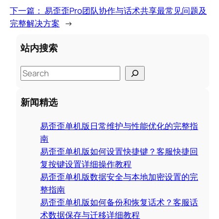
下一篇：
易歪歪Pro团队协作与话术共享最常见问题及
完整解决方案
→
站内搜索
S
e
a
新闻精选
r
c
易歪歪单机版日常维护与性能优化的完整指
h
南
易歪歪单机版如何设置快捷键？客服快捷回
复按键设置详细操作教程
易歪歪单机版数据安全与本地加密设置的完
整指南
易歪歪单机版如何备份和恢复话术？客服话
术数据保存与迁移详细教程