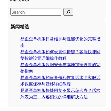
S
e
a
新闻精选
r
c
易歪歪单机版日常维护与性能优化的完整指
h
南
易歪歪单机版如何设置快捷键？客服快捷回
复按键设置详细操作教程
易歪歪单机版数据安全与本地加密设置的完
整指南
易歪歪单机版如何备份和恢复话术？客服话
术数据保存与迁移详细教程
易歪歪单机版快捷回复不显示怎么办？话术
列表为空、内容消失的详细解决方法