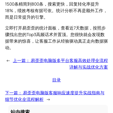
1500条精简到800条，搜索更快，回复转化率提升
18%，绩效考核有据可依。统计分析不再是额外工作，
而是日常提升的引擎。
立即打开易歪歪的统计面板，查看近7天数据，按照步
骤找出您的Top3高频话术并置顶。您很快就会发现数
据带来的惊喜，让客服工作从经验驱动真正走向数据驱
动。
←
上一篇：
易歪歪电脑版多平台客服高效处理全流程
详解与实战优化方案
目录
下一篇：
易歪歪电脑版客服响应速度提升实战指南与
细节优化全流程解析
→
站内搜索