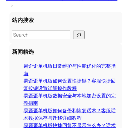
→
站内搜索
S
e
a
新闻精选
r
c
易歪歪单机版日常维护与性能优化的完整指
h
南
易歪歪单机版如何设置快捷键？客服快捷回
复按键设置详细操作教程
易歪歪单机版数据安全与本地加密设置的完
整指南
易歪歪单机版如何备份和恢复话术？客服话
术数据保存与迁移详细教程
易歪歪单机版快捷回复不显示怎么办？话术