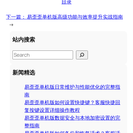
目录
下一篇：
易歪歪单机版高级功能与效率提升实战指南
→
站内搜索
S
e
a
新闻精选
r
c
易歪歪单机版日常维护与性能优化的完整指
h
南
易歪歪单机版如何设置快捷键？客服快捷回
复按键设置详细操作教程
易歪歪单机版数据安全与本地加密设置的完
整指南