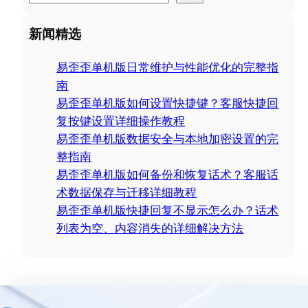
e
a
新闻精选
r
c
易歪歪单机版日常维护与性能优化的完整指
h
南
易歪歪单机版如何设置快捷键？客服快捷回
复按键设置详细操作教程
易歪歪单机版数据安全与本地加密设置的完
整指南
易歪歪单机版如何备份和恢复话术？客服话
术数据保存与迁移详细教程
易歪歪单机版快捷回复不显示怎么办？话术
列表为空、内容消失的详细解决方法