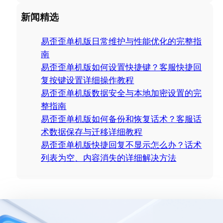
a
新闻精选
r
c
易歪歪单机版日常维护与性能优化的完整指
h
南
易歪歪单机版如何设置快捷键？客服快捷回
复按键设置详细操作教程
易歪歪单机版数据安全与本地加密设置的完
整指南
易歪歪单机版如何备份和恢复话术？客服话
术数据保存与迁移详细教程
易歪歪单机版快捷回复不显示怎么办？话术
列表为空、内容消失的详细解决方法