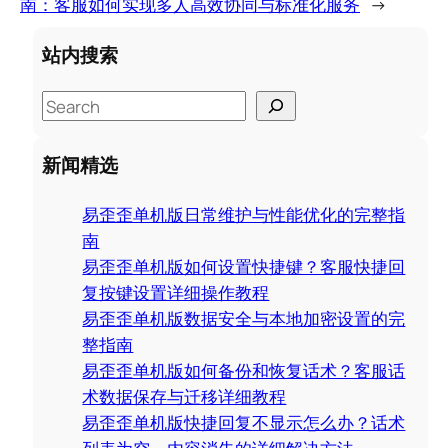
南：客服如何实现多人高效协同与标准化服务
→
站内搜索
S
e
a
新闻精选
r
c
易歪歪单机版日常维护与性能优化的完整指
h
南
易歪歪单机版如何设置快捷键？客服快捷回
复按键设置详细操作教程
易歪歪单机版数据安全与本地加密设置的完
整指南
易歪歪单机版如何备份和恢复话术？客服话
术数据保存与迁移详细教程
易歪歪单机版快捷回复不显示怎么办？话术