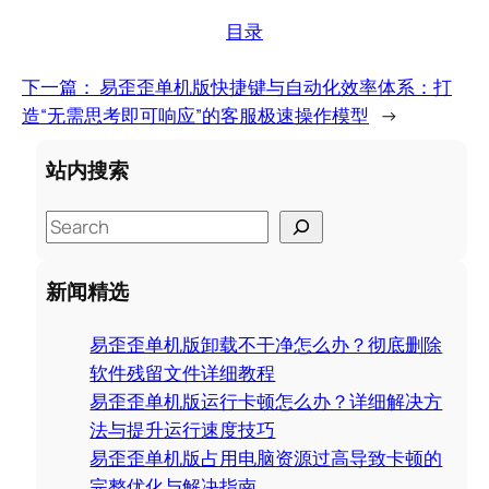
目录
下一篇：
易歪歪单机版快捷键与自动化效率体系：打
造“无需思考即可响应”的客服极速操作模型
→
站内搜索
S
e
a
新闻精选
r
c
易歪歪单机版卸载不干净怎么办？彻底删除
h
软件残留文件详细教程
易歪歪单机版运行卡顿怎么办？详细解决方
法与提升运行速度技巧
易歪歪单机版占用电脑资源过高导致卡顿的
完整优化与解决指南