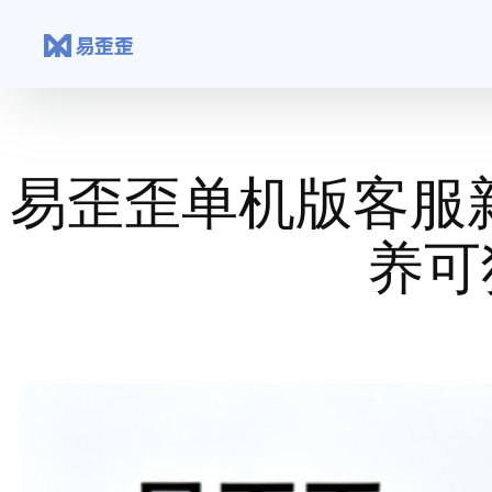
跳
至
内
容
易歪歪单机版客服
养可