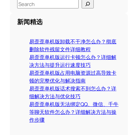
S
e
a
新闻精选
r
c
易歪歪单机版卸载不干净怎么办？彻底
h
删除软件残留文件详细教程
易歪歪单机版运行卡顿怎么办？详细解
决方法与提升运行速度技巧
易歪歪单机版占用电脑资源过高导致卡
顿的完整优化与解决指南
易歪歪单机版话术搜索不到怎么办？详
细解决方法与优化技巧
易歪歪单机版无法绑定QQ、微信、千牛
等聊天软件怎么办？详细解决方法与操
作步骤