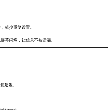
到
性，减少重复设置。
或屏幕闪烁，让信息不被遗漏。
回复延迟。
。