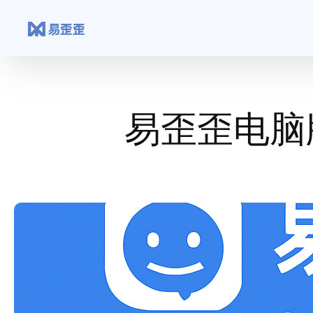
跳
至
内
容
易歪歪电脑