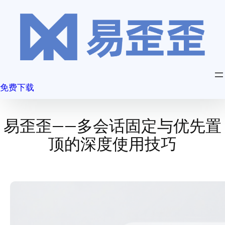
跳
至
内
容
免费下载
易歪歪——多会话固定与优先置
顶的深度使用技巧