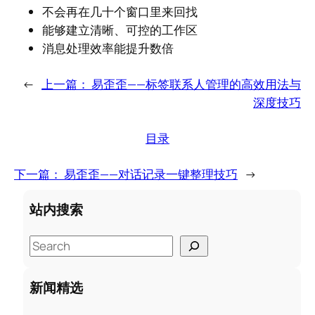
不会再在几十个窗口里来回找
能够建立清晰、可控的工作区
消息处理效率能提升数倍
←
上一篇：
易歪歪——标签联系人管理的高效用法与
深度技巧
目录
下一篇：
易歪歪——对话记录一键整理技巧
→
站内搜索
S
e
a
新闻精选
r