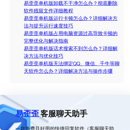
c
易歪歪单机版卸载不干净怎么办？彻底删除
h
软件残留文件详细教程
易歪歪单机版运行卡顿怎么办？详细解决方
法与提升运行速度技巧
易歪歪单机版占用电脑资源过高导致卡顿的
完整优化与解决指南
易歪歪单机版话术搜索不到怎么办？详细解
决方法与优化技巧
易歪歪单机版无法绑定QQ、微信、千牛等聊
天软件怎么办？详细解决方法与操作步骤
易歪歪
客服聊天助手
一款免费且好用的快捷回复软件（客服聊天助