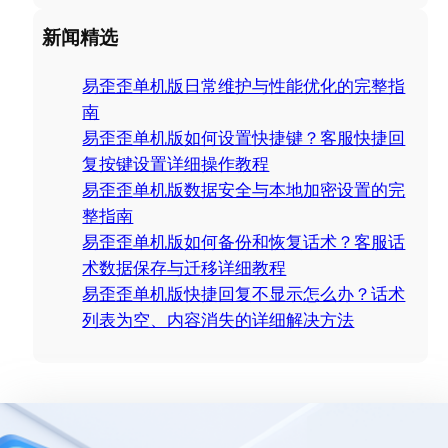
e
a
新闻精选
r
c
易歪歪单机版日常维护与性能优化的完整指
h
南
易歪歪单机版如何设置快捷键？客服快捷回
复按键设置详细操作教程
易歪歪单机版数据安全与本地加密设置的完
整指南
易歪歪单机版如何备份和恢复话术？客服话
术数据保存与迁移详细教程
易歪歪单机版快捷回复不显示怎么办？话术
列表为空、内容消失的详细解决方法