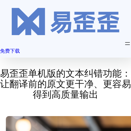
跳
至
内
容
免费下载
易歪歪单机版的文本纠错功能：
让翻译前的原文更干净、更容易
得到高质量输出