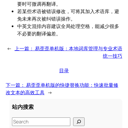
要时可微调再翻译。
若某些术语被错误修改，可将其加入术语库，避
免未来再次被纠错误操作。
中英文混排内容建议全局处理空格，能减少很多
不必要的翻译偏差。
←
上一篇：
易歪歪单机版：本地词库管理与专业术语
统一技巧
目录
下一篇：
易歪歪单机版的快捷替换功能：快速批量修
改文本的高效工具
→
站内搜索
S