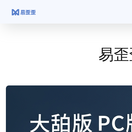
跳
至
内
容
易歪