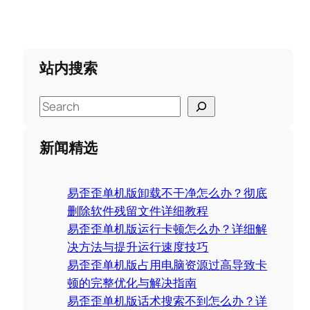
站内搜索
S
e
a
新闻精选
r
c
易歪歪单机版卸载不干净怎么办？彻底
h
删除软件残留文件详细教程
易歪歪单机版运行卡顿怎么办？详细解
决方法与提升运行速度技巧
易歪歪单机版占用电脑资源过高导致卡
顿的完整优化与解决指南
易歪歪单机版话术搜索不到怎么办？详